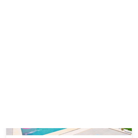
Villa Liberty 2
4.6/5
(2 evaluatie)
4 Capaciteit, 2 Slaapkamer, 2 Badkamer, 2 Toilet
€309
vanaf prijzen.
Bekijk de aanbieding
Afgelegen villa
Center
-
Fethiye
-
Muğla
-
Turkije