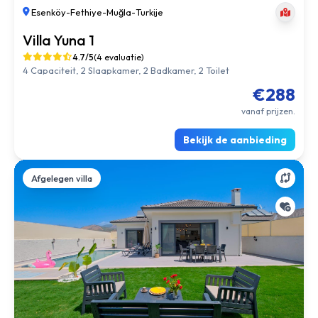
Villa Liberty 3
4.8/5
(2 evaluatie)
4 Capaciteit, 2 Slaapkamer, 2 Badkamer, 2 Toilet
€309
vanaf prijzen.
Bekijk de aanbieding
Afgelegen villa
Esenköy
-
Fethiye
-
Muğla
-
Turkije