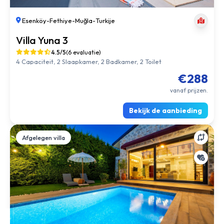
Esenköy
-
Fethiye
-
Muğla
-
Turkije
Villa Yuna 2
4.5/5
(7 evaluatie)
4 Capaciteit, 2 Slaapkamer, 2 Badkamer, 2 Toilet
€288
vanaf prijzen.
Bekijk de aanbieding
Afgelegen villa