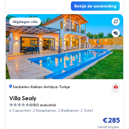
Bekijk de aanbieding
Afgelegen villa
Sarıbelen
-
Kalkan
-
Antalya
-
Turkije
Villa Sealy
0/5
(0 evaluatie)
4 Capaciteit, 2 Slaapkamer, 2 Badkamer, 2 Toilet
€285
vanaf prijzen.