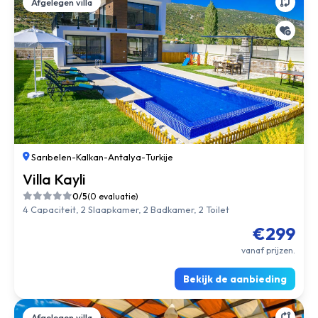
Afgelegen villa
Sarıbelen
-
Kalkan
-
Antalya
-
Turkije
Villa Kayli
0/5
(0 evaluatie)
4 Capaciteit, 2 Slaapkamer, 2 Badkamer, 2 Toilet
€299
vanaf prijzen.
Bekijk de aanbieding
Afgelegen villa