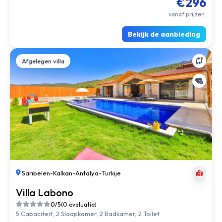
€296
vanaf prijzen.
Bekijk de aanbieding
Afgelegen villa
Sarıbelen
-
Kalkan
-
Antalya
-
Turkije
Villa Labono
0/5
(0 evaluatie)
5 Capaciteit, 2 Slaapkamer, 2 Badkamer, 2 Toilet