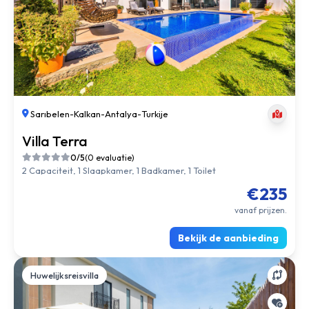
Sarıbelen
-
Kalkan
-
Antalya
-
Turkije
Villa Terra
0/5
(0 evaluatie)
2 Capaciteit, 1 Slaapkamer, 1 Badkamer, 1 Toilet
€235
vanaf prijzen.
Bekijk de aanbieding
Huwelijksreisvilla