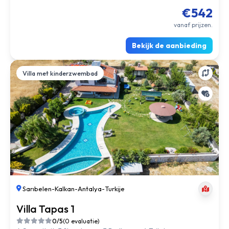
€542
vanaf prijzen.
Bekijk de aanbieding
Villa met kinderzwembad
Sarıbelen
-
Kalkan
-
Antalya
-
Turkije
Villa Tapas 1
0/5
(0 evaluatie)