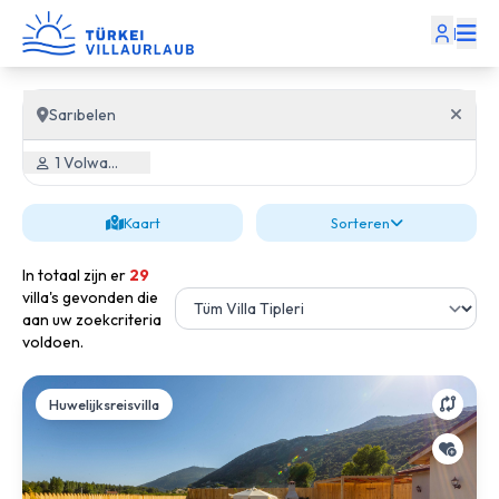
|
Sarıbelen
1 Volwassene, 0 Kind
Kaart
Sorteren
In totaal zijn er
29
villa's gevonden die
aan uw zoekcriteria
voldoen.
Huwelijksreisvilla