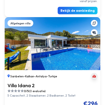
vanaf prijzen.
Bekijk de aanbieding
Afgelegen villa
Sarıbelen
-
Kalkan
-
Antalya
-
Turkije
Villa Idana 2
0/5
(0 evaluatie)
5 Capaciteit, 2 Slaapkamer, 2 Badkamer, 2 Toilet
€296