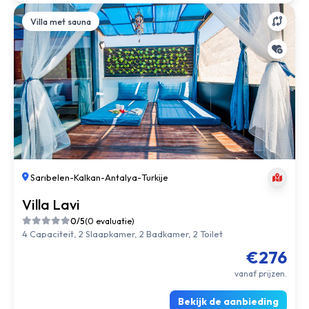
Villa met sauna
Sarıbelen
-
Kalkan
-
Antalya
-
Turkije
Villa Lavi
0/5
(0 evaluatie)
4 Capaciteit, 2 Slaapkamer, 2 Badkamer, 2 Toilet
€276
vanaf prijzen.
Bekijk de aanbieding