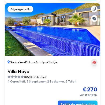
Afgelegen villa
Sarıbelen
-
Kalkan
-
Antalya
-
Turkije
Villa Noya
0/5
(0 evaluatie)
4 Capaciteit, 2 Slaapkamer, 2 Badkamer, 2 Toilet
€270
vanaf prijzen.
Bekijk de aanbieding