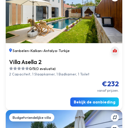
Sarıbelen
-
Kalkan
-
Antalya
-
Turkije
Villa Asella 2
0/5
(0 evaluatie)
2 Capaciteit, 1 Slaapkamer, 1 Badkamer, 1 Toilet
€232
vanaf prijzen.
Bekijk de aanbieding
Budgetvriendelijke villa