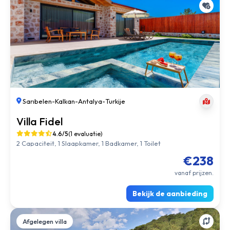
Sarıbelen
-
Kalkan
-
Antalya
-
Turkije
Villa Fidel
4.6/5
(1 evaluatie)
2 Capaciteit, 1 Slaapkamer, 1 Badkamer, 1 Toilet
€238
vanaf prijzen.
Bekijk de aanbieding
Afgelegen villa