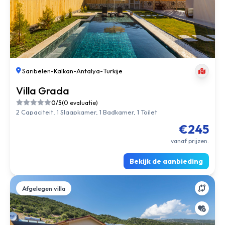
Sarıbelen
-
Kalkan
-
Antalya
-
Turkije
Villa Grada
0/5
(0 evaluatie)
2 Capaciteit, 1 Slaapkamer, 1 Badkamer, 1 Toilet
€245
vanaf prijzen.
Bekijk de aanbieding
Afgelegen villa