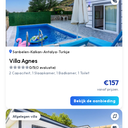
Sarıbelen
-
Kalkan
-
Antalya
-
Turkije
Villa Agnes
0/5
(0 evaluatie)
2 Capaciteit, 1 Slaapkamer, 1 Badkamer, 1 Toilet
€157
vanaf prijzen.
Bekijk de aanbieding
Afgelegen villa