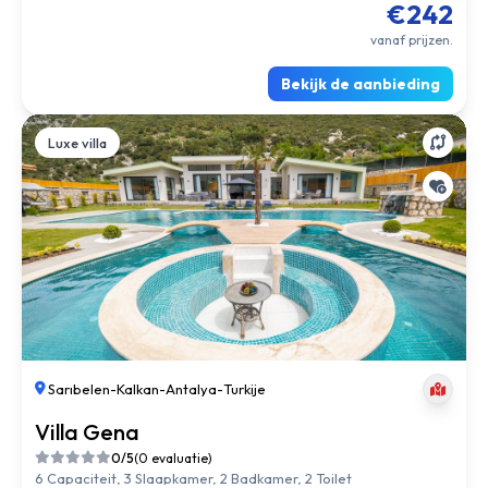
€242
vanaf prijzen.
Bekijk de aanbieding
Luxe villa
Sarıbelen
-
Kalkan
-
Antalya
-
Turkije
Villa Gena
0/5
(0 evaluatie)
6 Capaciteit, 3 Slaapkamer, 2 Badkamer, 2 Toilet