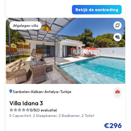
Bekijk de aanbieding
Afgelegen villa
Sarıbelen
-
Kalkan
-
Antalya
-
Turkije
Villa Idana 3
0/5
(0 evaluatie)
5 Capaciteit, 2 Slaapkamer, 2 Badkamer, 2 Toilet
€296