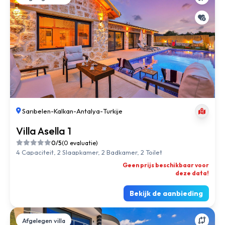
Sarıbelen
-
Kalkan
-
Antalya
-
Turkije
Villa Asella 1
0/5
(0 evaluatie)
4 Capaciteit, 2 Slaapkamer, 2 Badkamer, 2 Toilet
Geen prijs beschikbaar voor
deze data!
Bekijk de aanbieding
Afgelegen villa