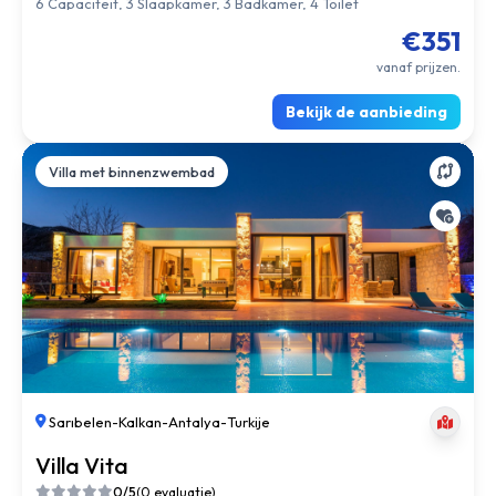
6 Capaciteit, 3 Slaapkamer, 3 Badkamer, 4 Toilet
€351
vanaf prijzen.
Bekijk de aanbieding
Villa met binnenzwembad
Sarıbelen
-
Kalkan
-
Antalya
-
Turkije
Villa Vita
0/5
(0 evaluatie)