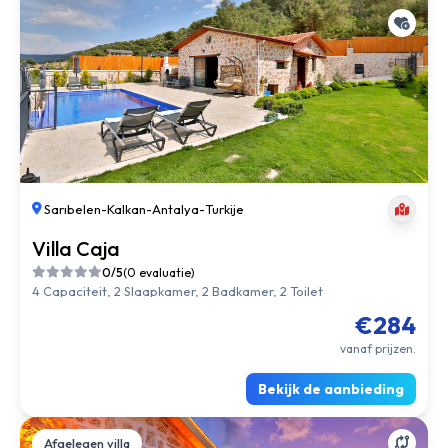
Sarıbelen
-
Kalkan
-
Antalya
-
Turkije
Villa Caja
0/5
(0 evaluatie)
4 Capaciteit, 2 Slaapkamer, 2 Badkamer, 2 Toilet
€284
vanaf prijzen.
Bekijk de aanbieding
Afgelegen villa