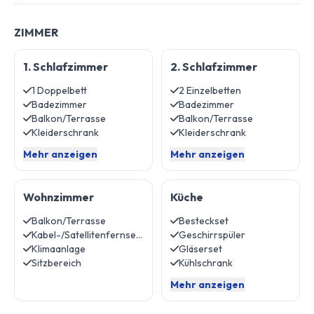
ZIMMER
1. Schlafzimmer
2. Schlafzimmer
1 Doppelbett
2 Einzelbetten
Badezimmer
Badezimmer
Balkon/Terrasse
Balkon/Terrasse
Kleiderschrank
Kleiderschrank
Mehr anzeigen
Mehr anzeigen
Wohnzimmer
Küche
Balkon/Terrasse
Besteckset
Kabel-/Satellitenfernsehen
Geschirrspüler
Klimaanlage
Gläserset
Sitzbereich
Kühlschrank
Mehr anzeigen