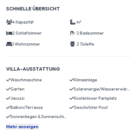
SCHNELLE ÜBERSICHT
4 Kapazität
m²
2 Schlafzimmer
2 Badezimmer
1 Wohnzimmer
2 Toilette
VILLA-AUSSTATTUNG
Waschmaschine
Klimaanlage
Garten
Solarenergie/Wassererwärmung
Jacuzzi
Kostenloser Parkplatz
Balkon/Terrasse
Geschützter Pool
Sonnenliegen & Sonnenschirme
Mehr anzeigen