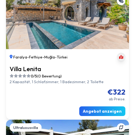
Faralya
-
Fethiye
-
Muğla
-
Türkei
Villa Lenita
0/5
(0 Bewertung)
2 Kapazität, 1 Schlafzimmer, 1 Badezimmer, 2 Toilette
€322
ab Preise.
Angebot anzeigen
Ultraluxusvilla