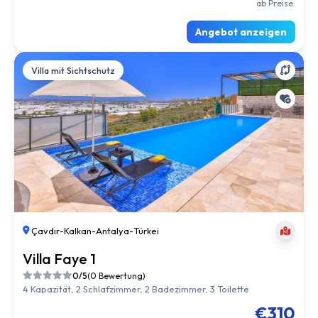
ab Preise.
Angebot anzeigen
Villa mit Sichtschutz
Çavdır
-
Kalkan
-
Antalya
-
Türkei
Villa Faye 1
0/5
(0 Bewertung)
4 Kapazität, 2 Schlafzimmer, 2 Badezimmer, 3 Toilette
€310