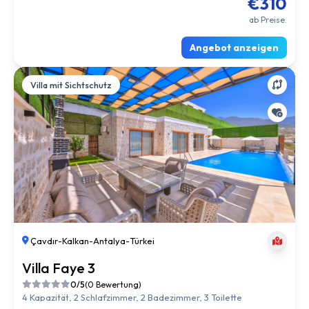
€310
ab Preise.
Angebot anzeigen
Villa mit Sichtschutz
Çavdır
-
Kalkan
-
Antalya
-
Türkei
Villa Faye 3
0/5
(0 Bewertung)
4 Kapazität, 2 Schlafzimmer, 2 Badezimmer, 3 Toilette