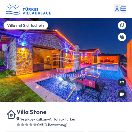
|
Villa mit Sichtschutz
Villa Stone
Yeşilköy
-
Kalkan
-
Antalya
-
Türkei
0/5
(0 Bewertung)