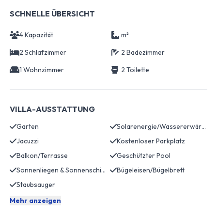
SCHNELLE ÜBERSICHT
4 Kapazität
m²
2 Schlafzimmer
2 Badezimmer
1 Wohnzimmer
2 Toilette
VILLA-AUSSTATTUNG
Garten
Solarenergie/Wassererwärmung
Jacuzzi
Kostenloser Parkplatz
Balkon/Terrasse
Geschützter Pool
Sonnenliegen & Sonnenschirme
Bügeleisen/Bügelbrett
Staubsauger
Mehr anzeigen