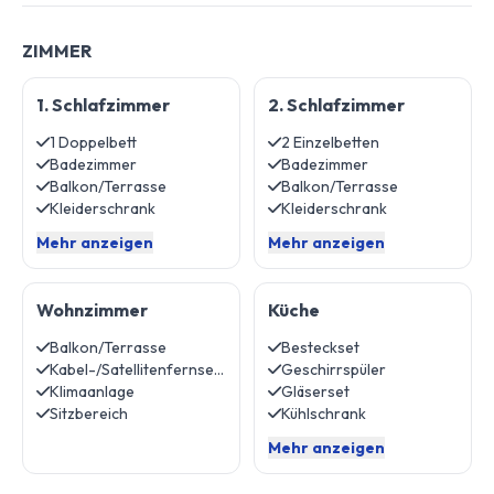
ZIMMER
1. Schlafzimmer
2. Schlafzimmer
1 Doppelbett
2 Einzelbetten
Badezimmer
Badezimmer
Balkon/Terrasse
Balkon/Terrasse
Kleiderschrank
Kleiderschrank
Mehr anzeigen
Mehr anzeigen
Wohnzimmer
Küche
Balkon/Terrasse
Besteckset
Kabel-/Satellitenfernsehen
Geschirrspüler
Klimaanlage
Gläserset
Sitzbereich
Kühlschrank
Mehr anzeigen