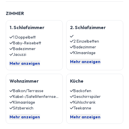
ZIMMER
1. Schlafzimmer
2. Schlafzimmer
1 Doppelbett
2 Einzelbetten
Baby-Reisebett
Badezimmer
Badezimmer
Klimaanlage
Jacuzzi
Mehr anzeigen
Mehr anzeigen
Wohnzimmer
Küche
Balkon/Terrasse
Backofen
Kabel-/Satellitenfernsehen
Geschirrspüler
Klimaanlage
Kühlschrank
Sitzbereich
Teekanne
Mehr anzeigen
Mehr anzeigen