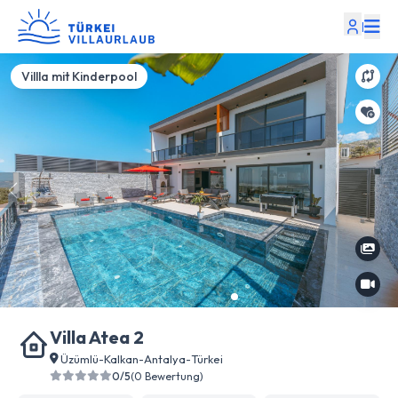
|
Villla mit Kinderpool
Villa Atea 2
Üzümlü
-
Kalkan
-
Antalya
-
Türkei
0/5
(0 Bewertung)