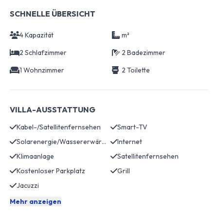
SCHNELLE ÜBERSICHT
4 Kapazität
m²
2 Schlafzimmer
2 Badezimmer
1 Wohnzimmer
2 Toilette
VILLA-AUSSTATTUNG
Kabel-/Satellitenfernsehen
Smart-TV
Solarenergie/Wassererwärmung
Internet
Klimaanlage
Satellitenfernsehen
Kostenloser Parkplatz
Grill
Jacuzzi
Mehr anzeigen