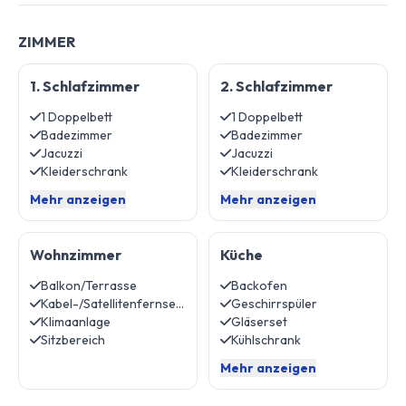
ZIMMER
1. Schlafzimmer
2. Schlafzimmer
1 Doppelbett
1 Doppelbett
Badezimmer
Badezimmer
Jacuzzi
Jacuzzi
Kleiderschrank
Kleiderschrank
Mehr anzeigen
Mehr anzeigen
Wohnzimmer
Küche
Balkon/Terrasse
Backofen
Kabel-/Satellitenfernsehen
Geschirrspüler
Klimaanlage
Gläserset
Sitzbereich
Kühlschrank
Mehr anzeigen