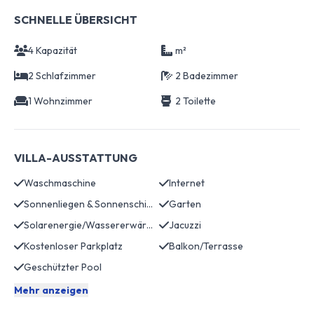
SCHNELLE ÜBERSICHT
4 Kapazität
m²
2 Schlafzimmer
2 Badezimmer
1 Wohnzimmer
2 Toilette
VILLA-AUSSTATTUNG
Waschmaschine
Internet
Sonnenliegen & Sonnenschirme
Garten
Solarenergie/Wassererwärmung
Jacuzzi
Kostenloser Parkplatz
Balkon/Terrasse
Geschützter Pool
Mehr anzeigen