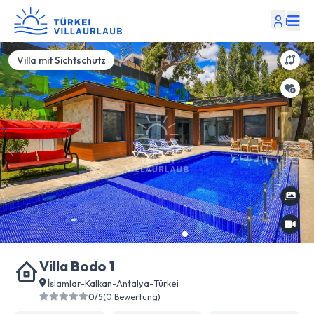
|
Villa mit Sichtschutz
Villa Bodo 1
İslamlar
-
Kalkan
-
Antalya
-
Türkei
0/5
(0 Bewertung)