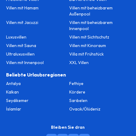
Villen mit Hamam
Villen mit beheizbarem
Außenpool
Villen mit Jacuzzi
Villen mit beheizbarem
Innenpool
Luxusvillen
Villen mit Sichtschutz
Villen mit Sauna
Villen mit Kinoraum
Ultraluxusvillen
Villa mit Frühstück
Villen mit Innenpool
XXL Villen
Beliebte Urlaubsregionen
Antalya
Fethiye
Kalkan
Kördere
Seydikemer
Sarıbelen
İslamlar
Ovacık/Ölüdeniz
Bleiben Sie dran