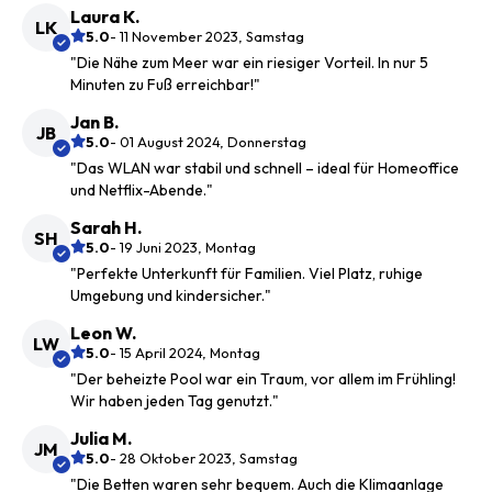
Laura K.
LK
5.0
- 11 November 2023, Samstag
"Die Nähe zum Meer war ein riesiger Vorteil. In nur 5
Minuten zu Fuß erreichbar!"
Jan B.
JB
5.0
- 01 August 2024, Donnerstag
"Das WLAN war stabil und schnell – ideal für Homeoffice
und Netflix-Abende."
Sarah H.
SH
5.0
- 19 Juni 2023, Montag
"Perfekte Unterkunft für Familien. Viel Platz, ruhige
Umgebung und kindersicher."
Leon W.
LW
5.0
- 15 April 2024, Montag
"Der beheizte Pool war ein Traum, vor allem im Frühling!
Wir haben jeden Tag genutzt."
Julia M.
JM
5.0
- 28 Oktober 2023, Samstag
"Die Betten waren sehr bequem. Auch die Klimaanlage