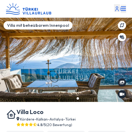
|
Villa mit beheizbarem Innenpool
Villa Loco
Kördere
-
Kalkan
-
Antalya
-
Türkei
4.8/5
(20 Bewertung)