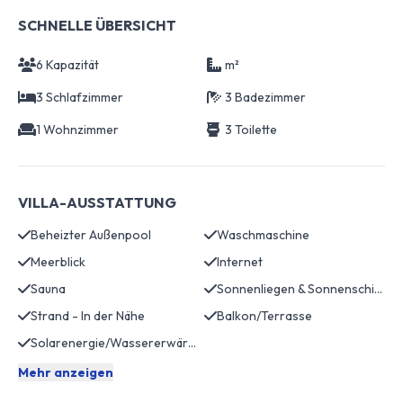
SCHNELLE ÜBERSICHT
6 Kapazität
m²
3 Schlafzimmer
3 Badezimmer
1 Wohnzimmer
3 Toilette
VILLA-AUSSTATTUNG
Beheizter Außenpool
Waschmaschine
Meerblick
Internet
Sauna
Sonnenliegen & Sonnenschirme
Strand - In der Nähe
Balkon/Terrasse
Solarenergie/Wassererwärmung
Mehr anzeigen