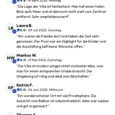
4.8
- 14 April 2025, Montag
"Die Lage der Villa ist fantastisch. Man hat einen tollen
Blick aufs Meer und ist dennoch nicht weit vom Zentrum
entfernt. Sehr empfehlenswert!"
Laura B.
LB
5.0
- 09 Juli 2023, Sonntag
"Wir waren als Familie dort und haben die Zeit sehr
genossen. Der Pool war ein Highlight für die Kinder und
die Ausstattung ließ keine Wünsche offen."
Markus W.
MW
4.0
- 21 Mai 2024, Dienstag
"Die Villa ist modern eingerichtet und bietet alles, was
man für einen entspannten Urlaub braucht. Die
Umgebung ist ruhig und ideal zum Abschalten."
Katrin F.
KF
5.0
- 04 Juni 2025, Mittwoch
"Ein wunderschöner Ort mit viel Privatsphäre. Die
Aussicht vom Balkon ist unbeschreiblich. Alles war sauber
und gut organisiert."
Thomas S.