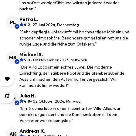
uns sofort wohlgefühlt und würden jederzeit wieder
buchen."
Petra L.
PL
4.2
- 27 Juni 2024, Donnerstag
"Sehr gepflegte Unterkunft mit hochwertigen Möbeln und
schöner Atmosphäre. Besonders gut gefallen hat uns die
ruhige Lage und die Nähe zum Ortskern."
Michael S.
MS
5.0
- 08 November 2023, Mittwoch
"Die Villa Loco ist ein echtes Juwel. Die moderne
Einrichtung, der saubere Pool und die atemberaubende
Aussicht machen den Aufenthalt unvergesslich. Wir
kommen definitiv wieder!"
Julia H.
JH
4.8
- 02 Oktober 2024, Mittwoch
"Ein Traumurlaub in einer traumhaften Villa. Alles war
perfekt organisiert und die Kommunikation mit dem
Vermieter war reibungslos."
Andreas K.
AK