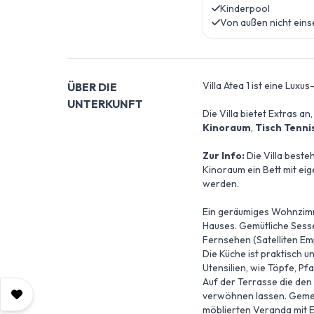
Kinderpool
Von außen nicht eins
Villa Atea 1 ist eine Luxus
ÜBER DIE
UNTERKUNFT
Die Villa bietet Extras an
Kinoraum
,
Tisch Tenni
Zur Info:
Die Villa beste
Kinoraum ein Bett mit e
werden.
Ein geräumiges Wohnzimm
Hauses. Gemütliche Sesse
Fernsehen (Satelliten Em
Die Küche ist praktisch 
Utensilien, wie Töpfe, Pf
Auf der Terrasse die den
verwöhnen lassen. Gemei
möblierten Veranda mit E