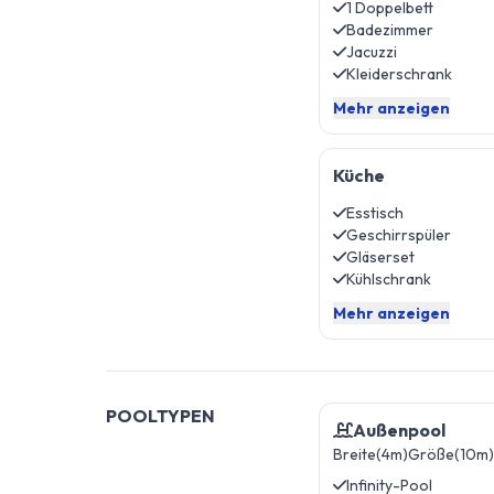
1 Doppelbett
Badezimmer
Jacuzzi
Kleiderschrank
Mehr anzeigen
Küche
Esstisch
Geschirrspüler
Gläserset
Kühlschrank
Mehr anzeigen
POOLTYPEN
Außenpool
Breite(4m)
Größe(10m)
Infinity-Pool