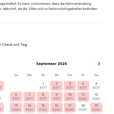
ausgestattet. Es kann vorkommen, dass die Netzverbindung
r abbricht, da die Villen sich in Naturschutzgebieten befinden.
 / Check‑out‑Tag
September 2026
So
Mo
Di
Mi
Do
Fr
Sa
1
2
3
4
5
7
€377
€377
€377
€377
€377
6
7
8
9
10
11
12
7
€377
€377
€377
€377
€377
€260
€260
13
14
15
16
17
18
19
7
€260
€260
€260
€260
€260
€260
€260