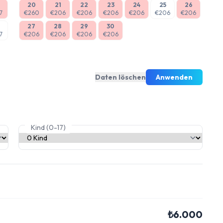
20
21
22
23
24
25
26
7
€260
€206
€206
€206
€206
€206
€206
27
28
29
30
7
€206
€206
€206
€206
Daten löschen
Anwenden
Kind (0-17)
₺6.000