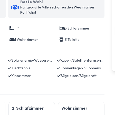
Beste Wahl
Nur geprüfte Villen schaffen den Weg in unser
Portfolio!
m²
3 Schlafzimmer
1 Wohnzimmer
3 Toilette
Solarenergie/Wassererwärmung
Kabel-/Satellitenfernsehen
Tischtennis
Sonnenliegen & Sonnenschirme
Kinozimmer
Bügeleisen/Bügelbrett
2. Schlafzimmer
Wohnzimmer