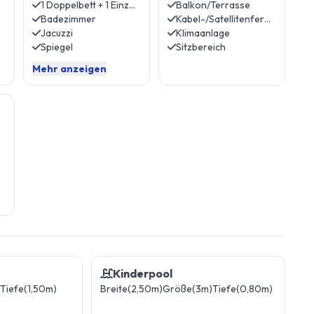
1 Doppelbett + 1 Einzelbett
Balkon/Terrasse
Badezimmer
Kabel-/Satellitenfernsehen
Jacuzzi
Klimaanlage
Spiegel
Sitzbereich
Mehr anzeigen
Kinderpool
Tiefe(1,50m)
Breite(2,50m)
Größe(3m)
Tiefe(0,80m)