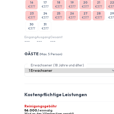
16
17
18
19
20
21
22
€377
€377
€377
€377
€377
€377
€37
23
24
25
26
27
28
29
€377
€377
€377
€377
€377
€377
€37
30
31
€377
€377
Eingang
Ausgang
Gesamt
---
---
---
GÄSTE
(Max. 5 Person)
Erwachsener (18 Jahre und älter)
Kostenpflichtige Leistungen
Reinigungsgebühr
₺6.000
/
einmalig
Wird an den Villenbesitzer gezahlt