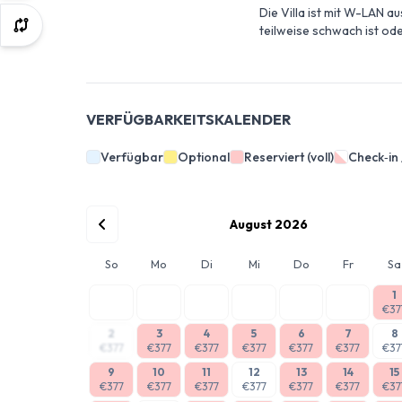
Die Villa ist mit W-LAN 
teilweise schwach ist ode
VERFÜGBARKEITSKALENDER
Verfügbar
Optional
Reserviert (voll)
Check‑in
August 2026
So
Mo
Di
Mi
Do
Fr
Sa
1
€37
2
3
4
5
6
7
8
€377
€377
€377
€377
€377
€377
€37
9
10
11
12
13
14
15
€377
€377
€377
€377
€377
€377
€37