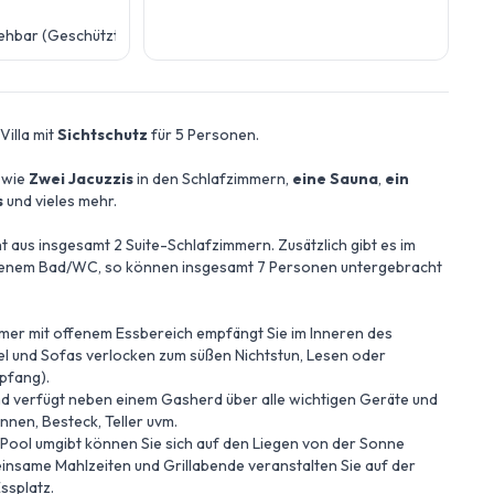
ehbar (Geschützt)
-Villa mit
Sichtschutz
für 5 Personen.
, wie
Zwei Jacuzzis
in den Schlafzimmern,
eine Sauna
,
ein
s
und vieles mehr.
ht aus insgesamt 2 Suite-Schlafzimmern. Zusätzlich gibt es im
igenem Bad/WC, so können insgesamt 7 Personen untergebracht
er mit offenem Essbereich empfängt Sie im Inneren des
l und Sofas verlocken zum süßen Nichtstun, Lesen oder
pfang).
und verfügt neben einem Gasherd über alle wichtigen Geräte und
annen, Besteck, Teller uvm.
 Pool umgibt können Sie sich auf den Liegen von der Sonne
nsame Mahlzeiten und Grillabende veranstalten Sie auf der
ssplatz.