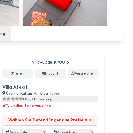
ung
Villa-Code: KP0013
Teilen
Favorit
Vergleichen
Villa Atea 1
Üzümlü
-
Kalkan
-
Antalya
-
Türkei
0/5
(0 Bewertung)
Akzeptiert keine Haustiere
Wählen Sie Daten für genaue Preise aus
Auswählen
Auswählen