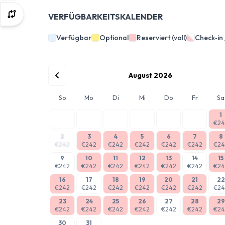
VERFÜGBARKEITSKALENDER
Verfügbar
Optional
Reserviert (voll)
Check‑in
August 2026
So
Mo
Di
Mi
Do
Fr
Sa
1
€24
2
3
4
5
6
7
8
€242
€242
€242
€242
€242
€242
€24
9
10
11
12
13
14
15
€242
€242
€242
€242
€242
€242
€24
16
17
18
19
20
21
22
€242
€242
€242
€242
€242
€242
€24
23
24
25
26
27
28
29
€242
€242
€242
€242
€242
€242
€24
30
31