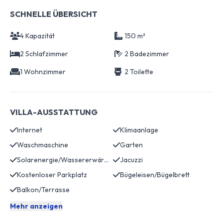
SCHNELLE ÜBERSICHT
4 Kapazität
150 m²
2 Schlafzimmer
2 Badezimmer
1 Wohnzimmer
2 Toilette
VILLA-AUSSTATTUNG
Internet
Klimaanlage
Waschmaschine
Garten
Solarenergie/Wassererwärmung
Jacuzzi
Kostenloser Parkplatz
Bügeleisen/Bügelbrett
Balkon/Terrasse
Mehr anzeigen