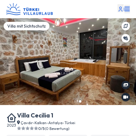
|
Villa mit Sichtschutz
Villa Cecilia 1
Çavdır
-
Kalkan
-
Antalya
-
Türkei
2023
0/5
(0 Bewertung)