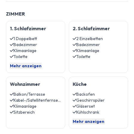
ZIMMER
1. Schlafzimmer
2. Schlafzimmer
1 Doppelbett
2 Einzelbetten
Badezimmer
Badezimmer
Klimaanlage
Klimaanlage
Toilette
Toilette
Mehr anzeigen
Wohnzimmer
Küche
Balkon/Terrasse
Backofen
Kabel-/Satellitenfernsehen
Geschirrspüler
Klimaanlage
Gläserset
Sitzbereich
Kühlschrank
Mehr anzeigen