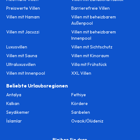
Preiswerte Villen
Barrierefreie Villen
Villen mit Hamam
Villen mit beheizbarem
Außenpool
Villen mit Jacuzzi
Villen mit beheizbarem
Innenpool
Luxusvillen
Villen mit Sichtschutz
Villen mit Sauna
Villen mit Kinoraum
Ultraluxusvillen
Villa mit Frühstück
Villen mit Innenpool
XXL Villen
Beliebte Urlaubsregionen
Antalya
Fethiye
Kalkan
Kördere
Seydikemer
Sarıbelen
İslamlar
Ovacık/Ölüdeniz
Bleiben Sie dran