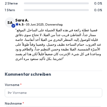
2 Sterne
0.0%
1 Stern
0.0%
Sara A.
SA
4.5
- 05 Juni 2025, Donnerstag
"قضينا عطلة رائعة في هذه الفيلا الجميلة على الساحل. الموقع
ممتاز جداً، الشاطئ قريب جداً من الفيلا، لا تحتاج سوى دقائق
قليلة للوصول إليه. المنظر البحري من الفيلا أخذ أنفاسنا، خاصة
عند الغروب. حمام السباحة نظيف وجميل، وقضينا وقتاً طويلاً على
الأسرّة الشمسية. الفيلا نظيفة وحسن التنظيم جداً، والطاقم ودود
وساعدنا في كل شيء. الإنترنت كان ضعيفاً قليلاً لكن هذا لم يفسد
تجربتنا. بكل تأكيد سنعود مرة أخرى!"
Kommentar schreiben
Vorname
*
Nachname
*