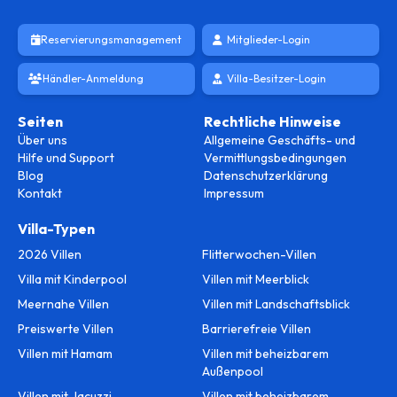
Reservierungsmanagement
Mitglieder-Login
Händler-Anmeldung
Villa-Besitzer-Login
Seiten
Rechtliche Hinweise
Über uns
Allgemeine Geschäfts- und
Hilfe und Support
Vermittlungsbedingungen
Blog
Datenschutzerklärung
Kontakt
Impressum
Villa-Typen
2026 Villen
Flitterwochen-Villen
Villa mit Kinderpool
Villen mit Meerblick
Meernahe Villen
Villen mit Landschaftsblick
Preiswerte Villen
Barrierefreie Villen
Villen mit Hamam
Villen mit beheizbarem
Außenpool
Villen mit Jacuzzi
Villen mit beheizbarem