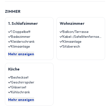
ZIMMER
1. Schlafzimmer
Wohnzimmer
1 Doppelbett
Balkon/Terrasse
Badezimmer
Kabel-/Satellitenfernsehen
Kleiderschrank
Klimaanlage
Klimaanlage
Sitzbereich
Mehr anzeigen
Küche
Besteckset
Geschirrspüler
Gläserset
Kühlschrank
Mehr anzeigen