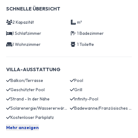
SCHNELLE ÜBERSICHT
2 Kapazität
m²
1 Schlafzimmer
1 Badezimmer
1 Wohnzimmer
1 Toilette
VILLA-AUSSTATTUNG
Balkon/Terrasse
Pool
Geschützter Pool
Grill
Strand - In der Nähe
Infinity-Pool
Solarenergie/Wassererwärmung
Badewanne/Französisches Bad
Kostenloser Parkplatz
Mehr anzeigen