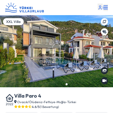
|
XXL Villa
Villa Paro 4
Ovacık/Ölüdeniz
-
Fethiye
-
Muğla
-
Türkei
2022
4.6/5
(1 Bewertung)