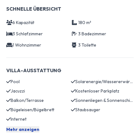
SCHNELLE ÜBERSICHT
6 Kapazität
180 m²
3 Schlafzimmer
3 Badezimmer
1 Wohnzimmer
3 Toilette
VILLA-AUSSTATTUNG
Pool
Solarenergie/Wassererwärmung
Jacuzzi
Kostenloser Parkplatz
Balkon/Terrasse
Sonnenliegen & Sonnenschirme
Bügeleisen/Bügelbrett
Staubsauger
Internet
Mehr anzeigen