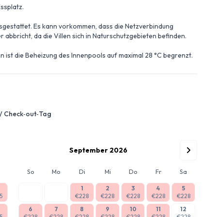
ssplatz.
ausgestattet. Es kann vorkommen, dass die Netzverbindung
r abbricht, da die Villen sich in Naturschutzgebieten befinden.
 ist die Beheizung des Innenpools auf maximal 28 °C begrenzt.
 / Check‑out‑Tag
September 2026
So
Mo
Di
Mi
Do
Fr
Sa
1
2
3
4
5
5
€228
€228
€228
€228
€228
6
7
8
9
10
11
12
5
€228
€228
€228
€228
€228
€228
€228