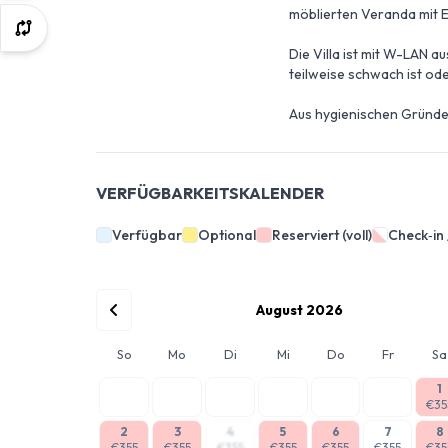
möblierten Veranda mit E
Die Villa ist mit W-LAN 
teilweise schwach ist ode
Aus hygienischen Gründen
VERFÜGBARKEITSKALENDER
Verfügbar
Optional
Reserviert (voll)
Check‑in
August 2026
So
Mo
Di
Mi
Do
Fr
Sa
1
€35
2
3
4
5
6
7
8
€355
€355
€355
€355
€355
€355
€35