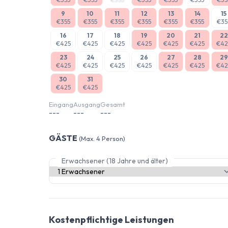
9
10
11
12
13
14
15
€355
€355
€355
€355
€355
€355
€35
16
17
18
19
20
21
22
€425
€425
€425
€425
€425
€425
€42
23
24
25
26
27
28
29
€425
€425
€425
€425
€425
€425
€42
30
31
€425
€425
Eingang
Ausgang
Gesamt
---
---
---
GÄSTE
(Max. 4 Person)
Erwachsener (18 Jahre und älter)
Kostenpflichtige Leistungen