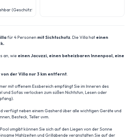
ehbar (Geschützt)
illa
für 4 Personen
mit Sichtschutz
. Die Villa hat
einen
k.
as an, wie
einen Jacuzzi,
einen
beheizbaren Innenpool, eine
 von der Villa nur 3 km entfernt
.
er mit offenem Essbereich empfängt Sie im Inneren des
l und Sofas verlocken zum süßen Nichtstun, Lesen oder
pfang).
und verfügt neben einem Gasherd über alle wichtigen Geräte und
annen, Besteck, Teller uvm.
 Pool umgibt können Sie sich auf den Liegen von der Sonne
nsame Mahlzeiten und Grillabende veranstalten Sie auf der