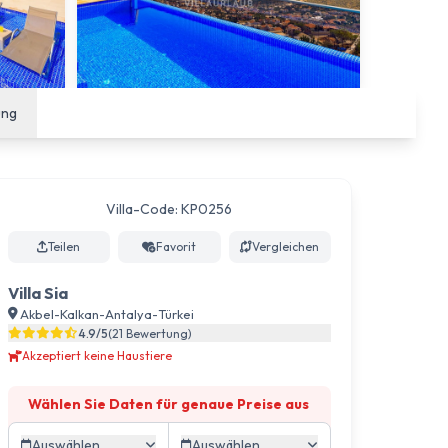
ung
Villa-Code: KP0256
Teilen
Favorit
Vergleichen
Villa Sia
Akbel
-
Kalkan
-
Antalya
-
Türkei
4.9/5
(21 Bewertung)
Akzeptiert keine Haustiere
Wählen Sie Daten für genaue Preise aus
Auswählen
Auswählen