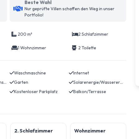
Beste Wahl
Nur geprüfte Villen schaffen den Weg in unser
Portfolio!
200 m²
2 Schlafzimmer
1 Wohnzimmer
2 Toilette
Waschmaschine
Internet
Sonnenliegen & Sonnenschirme
Garten
Solarenergie/Wassererwärmung
Kostenloser Parkplatz
Balkon/Terrasse
2. Schlafzimmer
Wohnzimmer