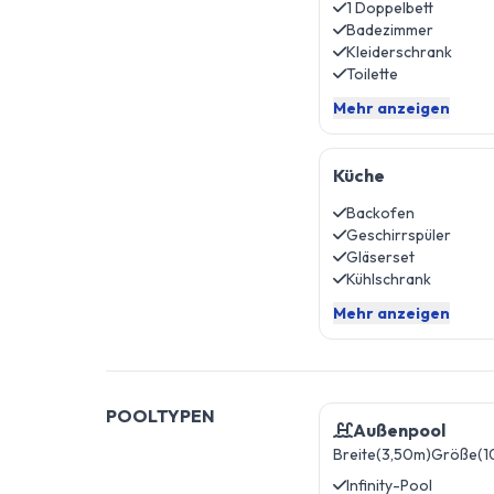
1 Doppelbett
Badezimmer
Kleiderschrank
Toilette
Mehr anzeigen
Küche
Backofen
Geschirrspüler
Gläserset
Kühlschrank
Mehr anzeigen
POOLTYPEN
Außenpool
Breite(3,50m)
Größe(1
Infinity-Pool