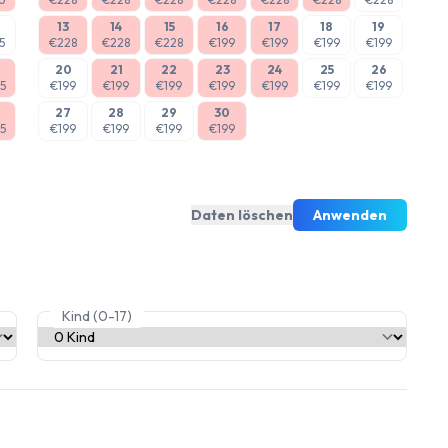
13
14
15
16
17
18
19
5
€228
€228
€228
€199
€199
€199
€199
20
21
22
23
24
25
26
5
€199
€199
€199
€199
€199
€199
€199
27
28
29
30
5
€199
€199
€199
€199
Daten löschen
Anwenden
Kind (0-17)