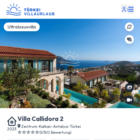
|
Ultraluxusvilla
Villa Callidora 2
Zentrum
-
Kalkan
-
Antalya
-
Türkei
2023
0/5
(0 Bewertung)