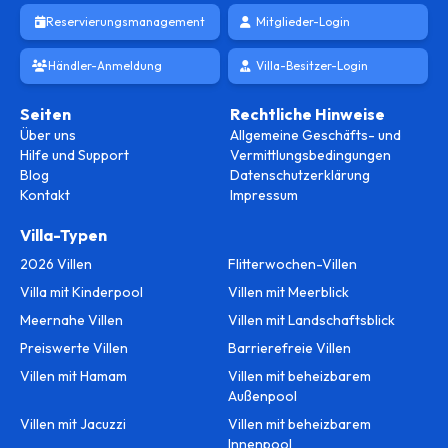
Reservierungsmanagement
Mitglieder-Login
Händler-Anmeldung
Villa-Besitzer-Login
Seiten
Rechtliche Hinweise
Über uns
Allgemeine Geschäfts- und
Hilfe und Support
Vermittlungsbedingungen
Blog
Datenschutzerklärung
Kontakt
Impressum
Villa-Typen
2026 Villen
Flitterwochen-Villen
Villa mit Kinderpool
Villen mit Meerblick
Meernahe Villen
Villen mit Landschaftsblick
Preiswerte Villen
Barrierefreie Villen
Villen mit Hamam
Villen mit beheizbarem
Außenpool
Villen mit Jacuzzi
Villen mit beheizbarem
Innenpool