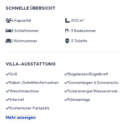
SCHNELLE ÜBERSICHT
6 Kapazität
200 m²
3 Schlafzimmer
3 Badezimmer
1 Wohnzimmer
3 Toilette
VILLA-AUSSTATTUNG
Grill
Bügeleisen/Bügelbrett
Kabel-/Satellitenfernsehen
Sonnenliegen & Sonnenschirme
Waschmaschine
Solarenergie/Wassererwärmung
Internet
Klimaanlage
Kostenloser Parkplatz
Mehr anzeigen