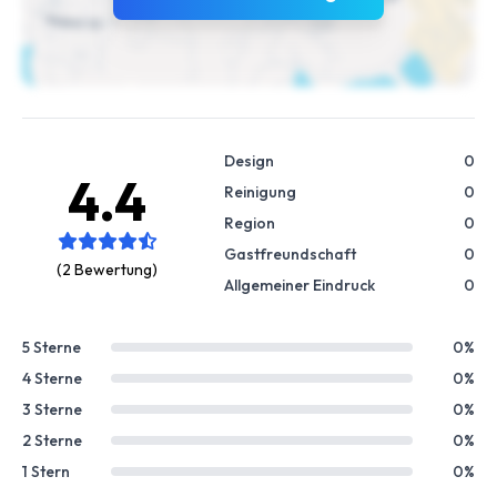
Design
0
4.4
Reinigung
0
Region
0
Gastfreundschaft
0
(2 Bewertung)
Allgemeiner Eindruck
0
5 Sterne
0%
4 Sterne
0%
3 Sterne
0%
2 Sterne
0%
1 Stern
0%