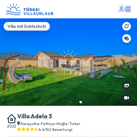
|
Villa mit Sichtschutz
Villa Adela 3
Karaçulha
-
Fethiye
-
Muğla
-
Türkei
2022
4.4/5
(2 Bewertung)