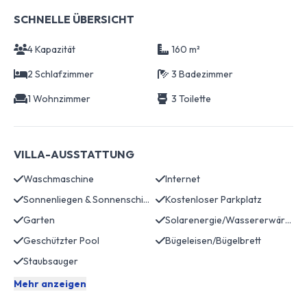
SCHNELLE ÜBERSICHT
4 Kapazität
160 m²
2 Schlafzimmer
3 Badezimmer
1 Wohnzimmer
3 Toilette
VILLA-AUSSTATTUNG
Waschmaschine
Internet
Sonnenliegen & Sonnenschirme
Kostenloser Parkplatz
Garten
Solarenergie/Wassererwärmung
Geschützter Pool
Bügeleisen/Bügelbrett
Staubsauger
Mehr anzeigen