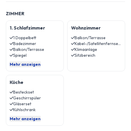
ZIMMER
1. Schlafzimmer
Wohnzimmer
1 Doppelbett
Balkon/Terrasse
Badezimmer
Kabel-/Satellitenfernsehen
Balkon/Terrasse
Klimaanlage
Spiegel
Sitzbereich
Mehr anzeigen
Küche
Besteckset
Geschirrspüler
Gläserset
Kühlschrank
Mehr anzeigen