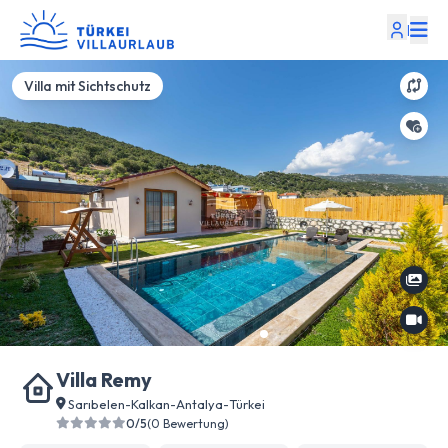
|
Villa mit Sichtschutz
Villa Remy
Sarıbelen
-
Kalkan
-
Antalya
-
Türkei
0/5
(0 Bewertung)