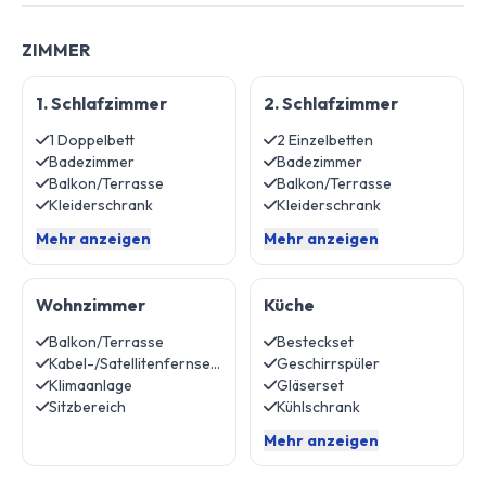
ZIMMER
1. Schlafzimmer
2. Schlafzimmer
1 Doppelbett
2 Einzelbetten
Badezimmer
Badezimmer
Balkon/Terrasse
Balkon/Terrasse
Kleiderschrank
Kleiderschrank
Mehr anzeigen
Mehr anzeigen
Wohnzimmer
Küche
Balkon/Terrasse
Besteckset
Kabel-/Satellitenfernsehen
Geschirrspüler
Klimaanlage
Gläserset
Sitzbereich
Kühlschrank
Mehr anzeigen