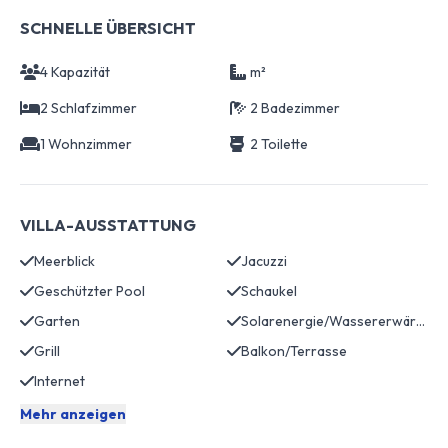
SCHNELLE ÜBERSICHT
4 Kapazität
m²
2 Schlafzimmer
2 Badezimmer
1 Wohnzimmer
2 Toilette
VILLA-AUSSTATTUNG
Meerblick
Jacuzzi
Geschützter Pool
Schaukel
Garten
Solarenergie/Wassererwärmung
Grill
Balkon/Terrasse
Internet
Mehr anzeigen