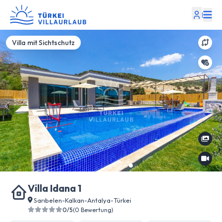
|
Villa mit Sichtschutz
Villa Idana 1
Sarıbelen
-
Kalkan
-
Antalya
-
Türkei
0/5
(0 Bewertung)