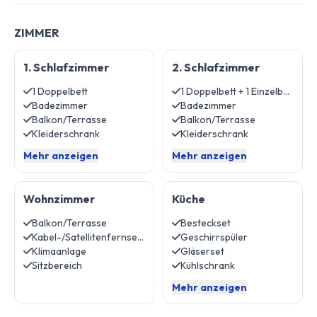
ZIMMER
1. Schlafzimmer
2. Schlafzimmer
1 Doppelbett
1 Doppelbett + 1 Einzelbett
Badezimmer
Badezimmer
Balkon/Terrasse
Balkon/Terrasse
Kleiderschrank
Kleiderschrank
Mehr anzeigen
Mehr anzeigen
Wohnzimmer
Küche
Balkon/Terrasse
Besteckset
Kabel-/Satellitenfernsehen
Geschirrspüler
Klimaanlage
Gläserset
Sitzbereich
Kühlschrank
Mehr anzeigen