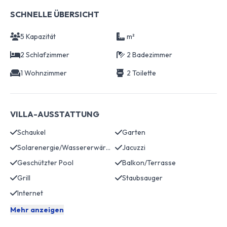
SCHNELLE ÜBERSICHT
5 Kapazität
m²
2 Schlafzimmer
2 Badezimmer
1 Wohnzimmer
2 Toilette
VILLA-AUSSTATTUNG
Schaukel
Garten
Solarenergie/Wassererwärmung
Jacuzzi
Geschützter Pool
Balkon/Terrasse
Grill
Staubsauger
Internet
Mehr anzeigen