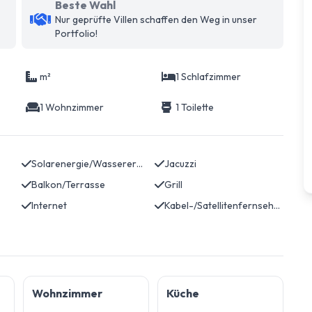
Beste Wahl
Nur geprüfte Villen schaffen den Weg in unser
Portfolio!
m²
1 Schlafzimmer
1 Wohnzimmer
1 Toilette
Solarenergie/Wassererwärmung
Jacuzzi
Balkon/Terrasse
Grill
Internet
Kabel-/Satellitenfernsehen
Wohnzimmer
Küche