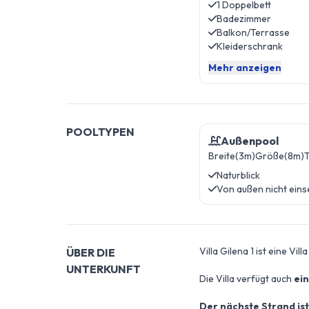
1 Doppelbett
Badezimmer
Balkon/Terrasse
Kleiderschrank
Mehr anzeigen
POOLTYPEN
Außenpool
Breite(3m)
Größe(8m)
T
Naturblick
Von außen nicht eins
Villa Gilena 1 ist eine Villa
ÜBER DIE
UNTERKUNFT
Die Villa verfügt auch
ei
Der nächste Strand ist