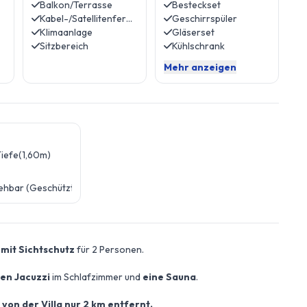
Balkon/Terrasse
Besteckset
Kabel-/Satellitenfernsehen
Geschirrspüler
Klimaanlage
Gläserset
Sitzbereich
Kühlschrank
Mehr anzeigen
iefe(1,60m)
ehbar (Geschützt)
mit Sichtschutz
für 2 Personen.
nen Jacuzzi
im Schlafzimmer und
eine Sauna
.
 von der Villa nur 2 km entfernt.