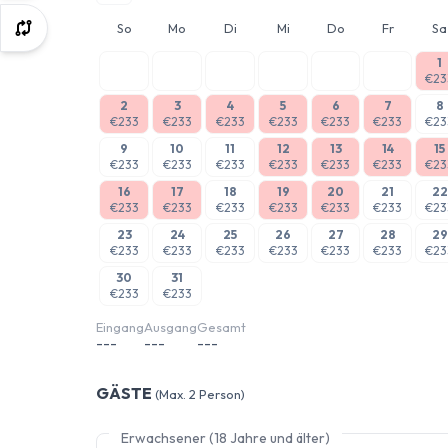
So
Mo
Di
Mi
Do
Fr
Sa
1
€23
2
3
4
5
6
7
8
€233
€233
€233
€233
€233
€233
€23
9
10
11
12
13
14
15
€233
€233
€233
€233
€233
€233
€23
16
17
18
19
20
21
22
€233
€233
€233
€233
€233
€233
€23
23
24
25
26
27
28
29
€233
€233
€233
€233
€233
€233
€23
30
31
€233
€233
Eingang
Ausgang
Gesamt
---
---
---
GÄSTE
(Max. 2 Person)
Erwachsener (18 Jahre und älter)