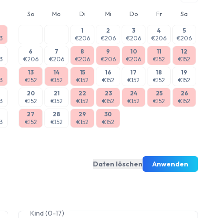
So
Mo
Di
Mi
Do
Fr
Sa
1
2
3
4
5
3
€206
€206
€206
€206
€206
6
7
8
9
10
11
12
3
€206
€206
€206
€206
€206
€152
€152
13
14
15
16
17
18
19
3
€152
€152
€152
€152
€152
€152
€152
20
21
22
23
24
25
26
3
€152
€152
€152
€152
€152
€152
€152
27
28
29
30
3
€152
€152
€152
€152
Daten löschen
Anwenden
Kind (0-17)