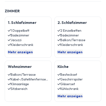
ZIMMER
1. Schlafzimmer
2. Schlafzimmer
1 Doppelbett
2 Einzelbetten
Badezimmer
Badezimmer
Jacuzzi
Balkon/Terrasse
Kleiderschrank
Kleiderschrank
Mehr anzeigen
Mehr anzeigen
Wohnzimmer
Küche
Balkon/Terrasse
Besteckset
Kabel-/Satellitenfernsehen
Geschirrspüler
Klimaanlage
Gläserset
Sitzbereich
Kühlschrank
Mehr anzeigen