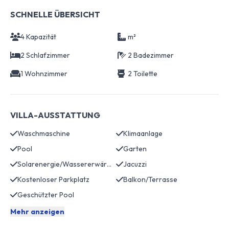
SCHNELLE ÜBERSICHT
4 Kapazität
m²
2 Schlafzimmer
2 Badezimmer
1 Wohnzimmer
2 Toilette
VILLA-AUSSTATTUNG
Waschmaschine
Klimaanlage
Pool
Garten
Solarenergie/Wassererwärmung
Jacuzzi
Kostenloser Parkplatz
Balkon/Terrasse
Geschützter Pool
Mehr anzeigen