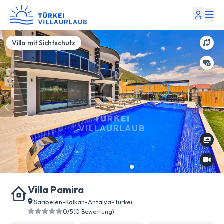
|
Villa mit Sichtschutz
Villa Pamira
Sarıbelen
-
Kalkan
-
Antalya
-
Türkei
0/5
(0 Bewertung)