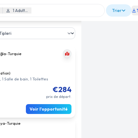
1 Adulte, 0 Enfant
Trier
ğla
-
Turquie
uation)
1 Salle de bain, 1 Toilettes
€284
prix de départ.
Voir l'opportunité
lya
-
Turquie