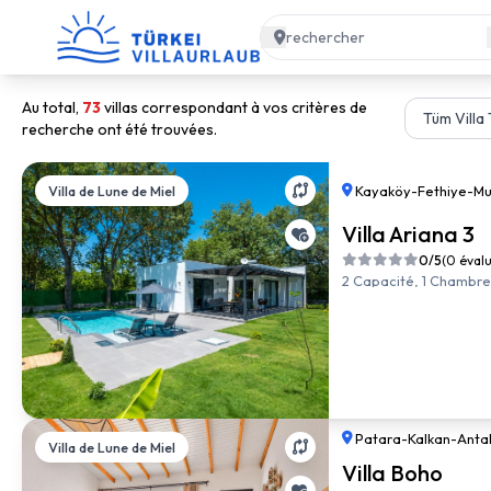
Au total,
73
villas correspondant à vos critères de
recherche ont été trouvées.
Villa de Lune de Miel
Kayaköy
-
Fethiye
-
Mu
Villa Ariana 3
0/5
(0 éval
2 Capacité, 1 Chambre, 
Patara
-
Kalkan
-
Anta
Villa de Lune de Miel
Villa Boho