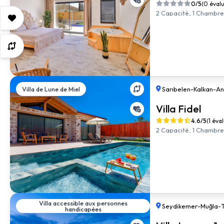
0/5
(0 éval
2 Capacité, 1 Chambre, 
Villa de Lune de Miel
Sarıbelen
-
Kalkan
-
An
Villa Fidel
4.6/5
(1 éva
2 Capacité, 1 Chambre, 
Villa accessible aux personnes
Seydikemer
-
Muğla
-
handicapées