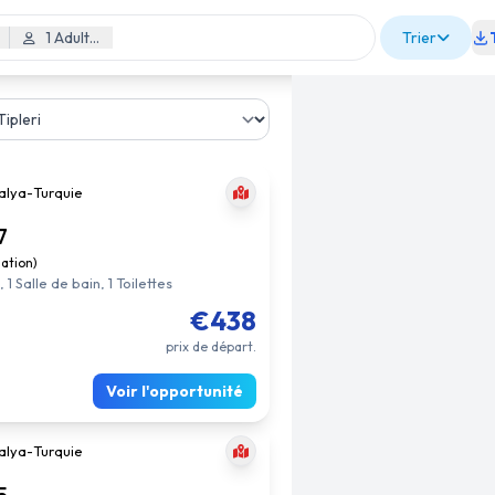
1 Adulte, 0 Enfant
Trier
alya
-
Turquie
7
uation)
1 Salle de bain, 1 Toilettes
€438
prix de départ.
Voir l'opportunité
alya
-
Turquie
5