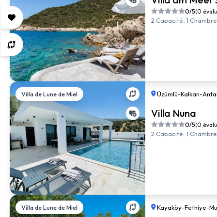
0/5
(0 éval
2 Capacité, 1 Chambre, 
Villa de Lune de Miel
Üzümlü
-
Kalkan
-
Anta
Villa Nuna
0/5
(0 éval
2 Capacité, 1 Chambre, 
Villa de Lune de Miel
Kayaköy
-
Fethiye
-
Mu