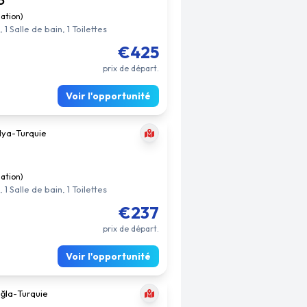
uation)
1 Salle de bain, 1 Toilettes
€425
prix de départ.
Voir l'opportunité
lya
-
Turquie
uation)
1 Salle de bain, 1 Toilettes
€237
prix de départ.
Voir l'opportunité
ğla
-
Turquie