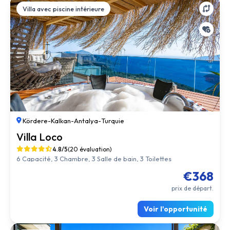
Villa avec piscine intérieure
Kördere
-
Kalkan
-
Antalya
-
Turquie
Villa Loco
4.8/5
(20 évaluation)
6 Capacité, 3 Chambre, 3 Salle de bain, 3 Toilettes
€368
prix de départ.
Voir l'opportunité