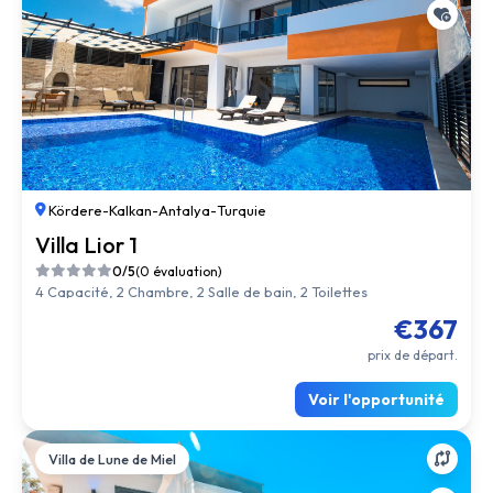
Kördere
-
Kalkan
-
Antalya
-
Turquie
Villa Lior 1
0/5
(0 évaluation)
4 Capacité, 2 Chambre, 2 Salle de bain, 2 Toilettes
€367
prix de départ.
Voir l'opportunité
Villa de Lune de Miel