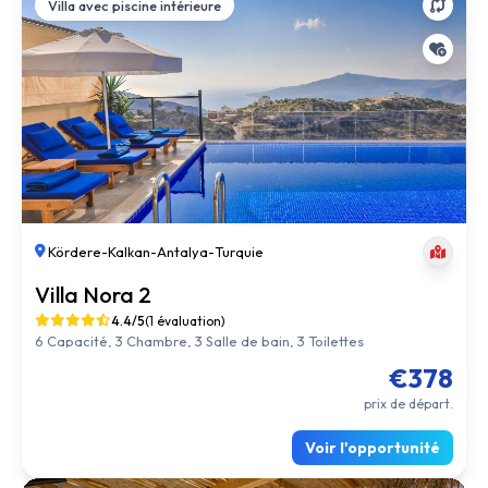
Villa avec piscine intérieure
Kördere
-
Kalkan
-
Antalya
-
Turquie
Villa Nora 2
4.4/5
(1 évaluation)
6 Capacité, 3 Chambre, 3 Salle de bain, 3 Toilettes
€378
prix de départ.
Voir l'opportunité