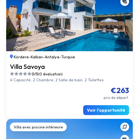
Kördere
-
Kalkan
-
Antalya
-
Turquie
Villa Savoya
0/5
(0 évaluation)
4 Capacité, 2 Chambre, 2 Salle de bain, 2 Toilettes
€263
prix de départ.
Voir l'opportunité
Villa avec piscine intérieure