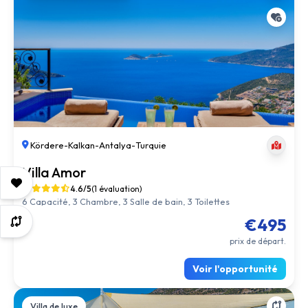
Kördere
-
Kalkan
-
Antalya
-
Turquie
Villa Amor
4.6/5
(1 évaluation)
6 Capacité, 3 Chambre, 3 Salle de bain, 3 Toilettes
€495
prix de départ.
Voir l'opportunité
Villa de luxe