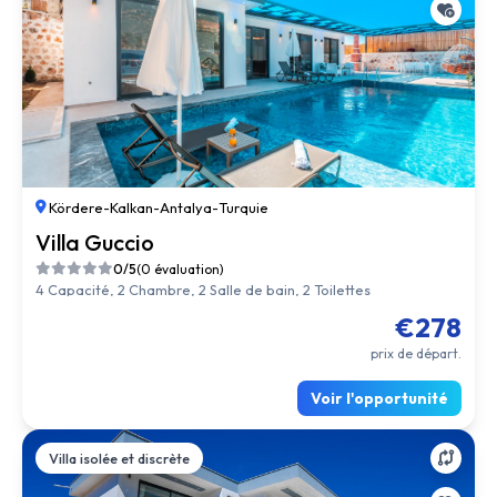
Kördere
-
Kalkan
-
Antalya
-
Turquie
Villa Guccio
0/5
(0 évaluation)
4 Capacité, 2 Chambre, 2 Salle de bain, 2 Toilettes
€278
prix de départ.
Voir l'opportunité
Villa isolée et discrète