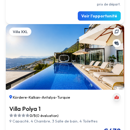
prix de départ.
Voir l'opportunité
Villa XXL
Kördere
-
Kalkan
-
Antalya
-
Turquie
Villa Polya 1
0/5
(0 évaluation)
9 Capacité, 4 Chambre, 3 Salle de bain, 4 Toilettes