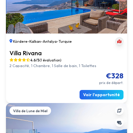
Kördere
-
Kalkan
-
Antalya
-
Turquie
Villa Rivana
4.6/5
(1 évaluation)
2 Capacité, 1 Chambre, 1 Salle de bain, 1 Toilettes
€328
prix de départ.
Voir l'opportunité
Villa de Lune de Miel