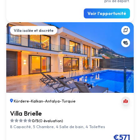
prix de départ.
Voir l'opportunité
Villa isolée et discrète
Kördere
-
Kalkan
-
Antalya
-
Turquie
Villa Brielle
0/5
(0 évaluation)
8 Capacité, 5 Chambre, 4 Salle de bain, 4 Toilettes
€571