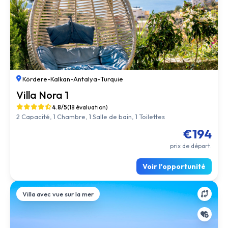
Kördere
-
Kalkan
-
Antalya
-
Turquie
Villa Nora 1
4.8/5
(18 évaluation)
2 Capacité, 1 Chambre, 1 Salle de bain, 1 Toilettes
€194
prix de départ.
Voir l'opportunité
Villa avec vue sur la mer