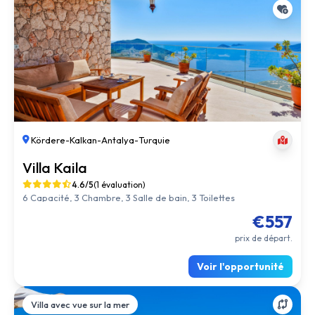
Kördere
-
Kalkan
-
Antalya
-
Turquie
Villa Kaila
4.6/5
(1 évaluation)
6 Capacité, 3 Chambre, 3 Salle de bain, 3 Toilettes
€557
prix de départ.
Voir l'opportunité
Villa avec vue sur la mer