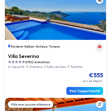
Kördere
-
Kalkan
-
Antalya
-
Turquie
Villa Severina
0/5
(0 évaluation)
6 Capacité, 3 Chambre, 3 Salle de bain, 3 Toilettes
€555
prix de départ.
Voir l'opportunité
Villa avec piscine intérieure