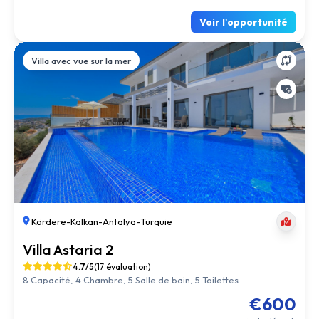
Voir l'opportunité
Villa avec vue sur la mer
Kördere
-
Kalkan
-
Antalya
-
Turquie
Villa Astaria 2
4.7/5
(17 évaluation)
8 Capacité, 4 Chambre, 5 Salle de bain, 5 Toilettes
€600