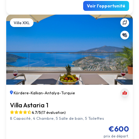
Voir l'opportunité
Villa XXL
Kördere
-
Kalkan
-
Antalya
-
Turquie
Villa Astaria 1
4.7/5
(17 évaluation)
8 Capacité, 4 Chambre, 5 Salle de bain, 5 Toilettes
€600
prix de départ.