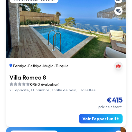
Faralya
-
Fethiye
-
Muğla
-
Turquie
Villa Romeo 8
0/5
(0 évaluation)
2 Capacité, 1 Chambre, 1 Salle de bain, 1 Toilettes
€415
prix de départ.
Voir l'opportunité