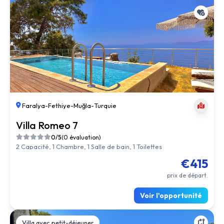
Faralya
-
Fethiye
-
Muğla
-
Turquie
Villa Romeo 7
0/5
(0 évaluation)
2 Capacité, 1 Chambre, 1 Salle de bain, 1 Toilettes
€415
prix de départ.
Voir l'opportunité
Villa avec petit-déjeuner