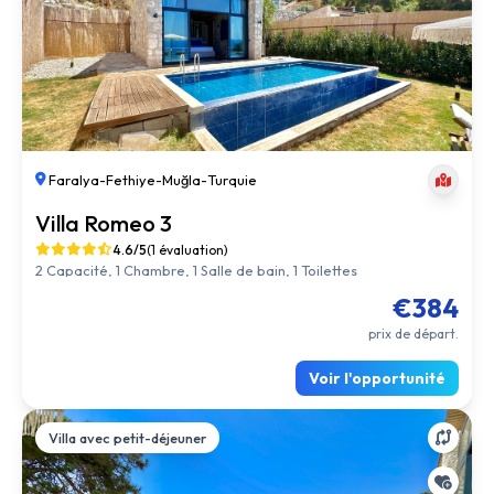
Faralya
-
Fethiye
-
Muğla
-
Turquie
Villa Romeo 3
4.6/5
(1 évaluation)
2 Capacité, 1 Chambre, 1 Salle de bain, 1 Toilettes
€384
prix de départ.
Voir l'opportunité
Villa avec petit-déjeuner