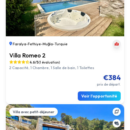
Faralya
-
Fethiye
-
Muğla
-
Turquie
Villa Romeo 2
4.6/5
(1 évaluation)
2 Capacité, 1 Chambre, 1 Salle de bain, 1 Toilettes
€384
prix de départ.
Voir l'opportunité
Villa avec petit-déjeuner