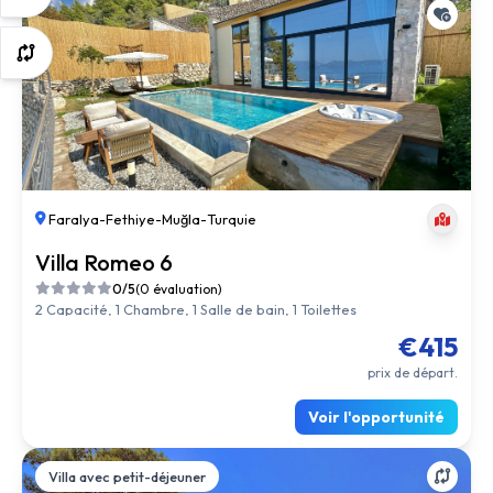
Faralya
-
Fethiye
-
Muğla
-
Turquie
Villa Romeo 6
0/5
(0 évaluation)
2 Capacité, 1 Chambre, 1 Salle de bain, 1 Toilettes
€415
prix de départ.
Voir l'opportunité
Villa avec petit-déjeuner