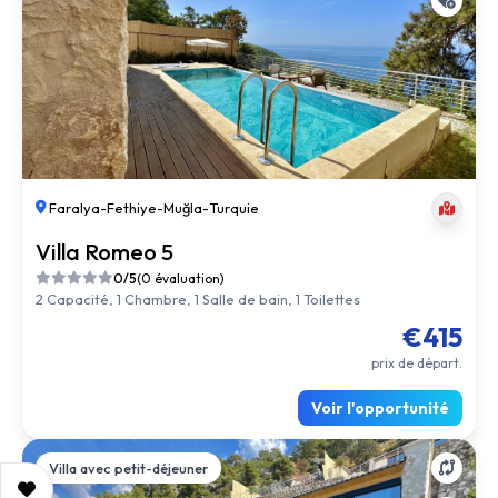
Faralya
-
Fethiye
-
Muğla
-
Turquie
Villa Romeo 5
0/5
(0 évaluation)
2 Capacité, 1 Chambre, 1 Salle de bain, 1 Toilettes
€415
prix de départ.
Voir l'opportunité
Villa avec petit-déjeuner