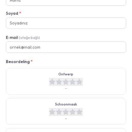
Soyad
*
E‑mail
(isteğe bağlı)
Beoordeling
*
Ontwerp
-
Schoonmaak
-