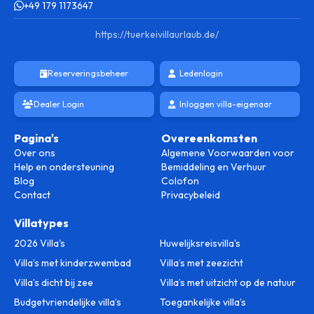
+49 179 1173647
https://tuerkeivillaurlaub.de/
Reserveringsbeheer
Ledenlogin
Dealer Login
Inloggen villa-eigenaar
Pagina's
Overeenkomsten
Over ons
Algemene Voorwaarden voor
Help en ondersteuning
Bemiddeling en Verhuur
Blog
Colofon
Contact
Privacybeleid
Villatypes
2026 Villa's
Huwelijksreisvilla's
Villa’s met kinderzwembad
Villa’s met zeezicht
Villa’s dicht bij zee
Villa’s met uitzicht op de natuur
Budgetvriendelijke villa’s
Toegankelijke villa’s