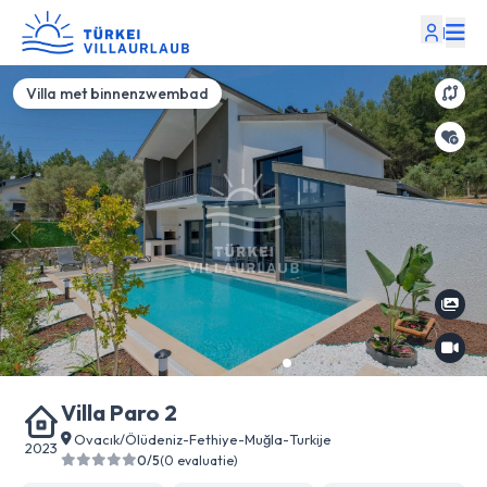
|
Villa met binnenzwembad
Villa Paro 2
Ovacık/Ölüdeniz
-
Fethiye
-
Muğla
-
Turkije
2023
0/5
(0 evaluatie)