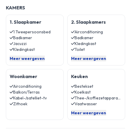
KAMERS
1. Slaapkamer
2. Slaapkamers
1 Tweepersoonsbed
Airconditioning
Badkamer
Badkamer
Jacuzzi
Kledingkast
Kledingkast
Toilet
Meer weergeven
Meer weergeven
Woonkamer
Keuken
Airconditioning
Bestekset
Balkon/Terras
Koelkast
Kabel-/satelliet-tv
Thee-/koffiezetapparaat
Zithoek
Vaatwasser
Meer weergeven