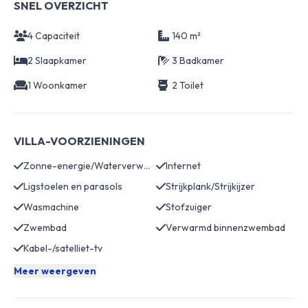
SNEL OVERZICHT
4 Capaciteit
140 m²
2 Slaapkamer
3 Badkamer
1 Woonkamer
2 Toilet
VILLA-VOORZIENINGEN
Zonne-energie/Waterverwarming
Internet
Ligstoelen en parasols
Strijkplank/Strijkijzer
Wasmachine
Stofzuiger
Zwembad
Verwarmd binnenzwembad
Kabel-/satelliet-tv
Meer weergeven