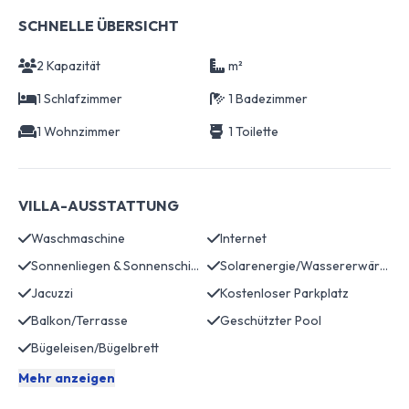
SCHNELLE ÜBERSICHT
2 Kapazität
m²
1 Schlafzimmer
1 Badezimmer
1 Wohnzimmer
1 Toilette
VILLA-AUSSTATTUNG
Waschmaschine
Internet
Sonnenliegen & Sonnenschirme
Solarenergie/Wassererwärmung
Jacuzzi
Kostenloser Parkplatz
Balkon/Terrasse
Geschützter Pool
Bügeleisen/Bügelbrett
Mehr anzeigen