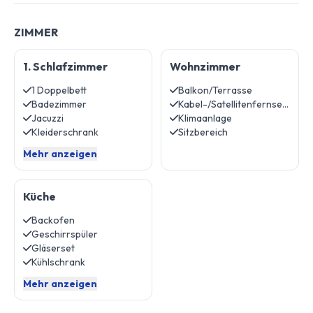
ZIMMER
1. Schlafzimmer
Wohnzimmer
1 Doppelbett
Balkon/Terrasse
Badezimmer
Kabel-/Satellitenfernsehen
Jacuzzi
Klimaanlage
Kleiderschrank
Sitzbereich
Mehr anzeigen
Küche
Backofen
Geschirrspüler
Gläserset
Kühlschrank
Mehr anzeigen