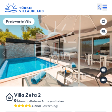
|
Preiswerte Villa
Villa Zeta 2
İslamlar
-
Kalkan
-
Antalya
-
Türkei
4.2/5
(1 Bewertung)