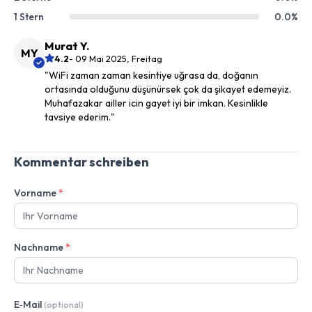
1 Stern
0.0%
Murat Y.
MY
4.2
- 09 Mai 2025, Freitag
"WiFi zaman zaman kesintiye uğrasa da, doğanın
ortasında olduğunu düşünürsek çok da şikayet edemeyiz.
Muhafazakar ailler icin gayet iyi bir imkan. Kesinlikle
tavsiye ederim."
Kommentar schreiben
Vorname
*
Nachname
*
E‑Mail
(optional)