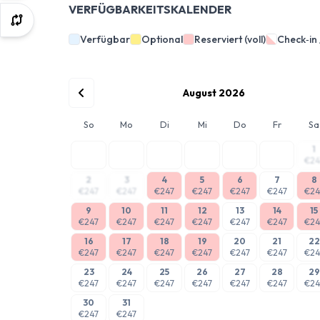
VERFÜGBARKEITSKALENDER
Verfügbar
Optional
Reserviert (voll)
Check‑in
August 2026
So
Mo
Di
Mi
Do
Fr
Sa
1
€24
2
3
4
5
6
7
8
€247
€247
€247
€247
€247
€247
€24
9
10
11
12
13
14
15
€247
€247
€247
€247
€247
€247
€24
16
17
18
19
20
21
22
€247
€247
€247
€247
€247
€247
€24
23
24
25
26
27
28
29
€247
€247
€247
€247
€247
€247
€24
30
31
€247
€247