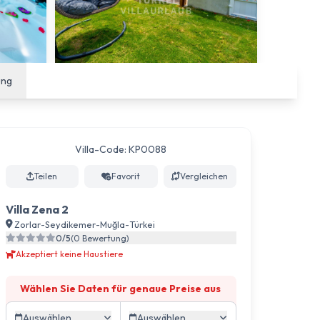
ung
Villa-Code: KP0088
Teilen
Favorit
Vergleichen
Villa Zena 2
Zorlar
-
Seydikemer
-
Muğla
-
Türkei
0/5
(0 Bewertung)
Akzeptiert keine Haustiere
Wählen Sie Daten für genaue Preise aus
Auswählen
Auswählen