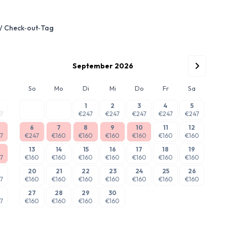
 / Check‑out‑Tag
September 2026
So
Mo
Di
Mi
Do
Fr
Sa
1
2
3
4
5
7
€247
€247
€247
€247
€247
6
7
8
9
10
11
12
7
€247
€160
€160
€160
€160
€160
€160
13
14
15
16
17
18
19
7
€160
€160
€160
€160
€160
€160
€160
20
21
22
23
24
25
26
7
€160
€160
€160
€160
€160
€160
€160
27
28
29
30
7
€160
€160
€160
€160