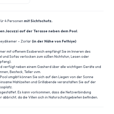
a für 4 Personen
mit Sichtschutz.
en Jacuzzi auf der Terasse neben dem Pool
.
n Seydikemer – Zorlar
(in der Nähe von Fethiye)
er mit offenem Essbereich empfängt Sie im Inneren des
l und Sofas verlocken zum süßen Nichtstun, Lesen oder
pfang).
und verfügt neben einem Gasherd über alle wichtigen Geräte und
annen, Besteck, Teller uvm.
 Pool umgibt können Sie sich auf den Liegen von der Sonne
nsame Mahlzeiten und Grillabende veranstalten Sie auf der
ssplatz.
ausgestattet. Es kann vorkommen, dass die Netzverbindung
r abbricht, da die Villen sich in Naturschutzgebieten befinden.