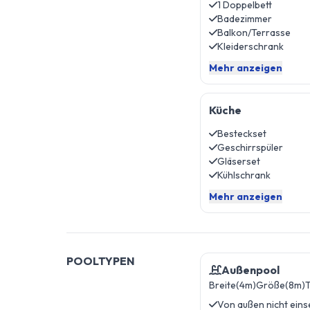
1 Doppelbett
Badezimmer
Balkon/Terrasse
Kleiderschrank
Mehr anzeigen
Küche
Besteckset
Geschirrspüler
Gläserset
Kühlschrank
Mehr anzeigen
POOLTYPEN
Außenpool
Breite(4m)
Größe(8m)
T
Von außen nicht eins