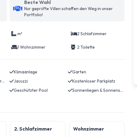
Beste Wahl
Nur geprüfte Villen schaffen den Weg in unser
Portfolio!
m²
2 Schlafzimmer
1 Wohnzimmer
2 Toilette
Klimaanlage
Garten
Solarenergie/Wassererwärmung
Jacuzzi
Kostenloser Parkplatz
Geschützter Pool
Sonnenliegen & Sonnenschirme
2. Schlafzimmer
Wohnzimmer