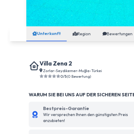
Unterkunft
Region
Bewertungen
Villa Zena 2
Zorlar
-
Seydikemer
-
Muğla
-
Türkei
0/5
(0 Bewertung)
WARUM SIE BEI UNS AUF DER SICHEREN SEIT
Bestpreis-Garantie
Wir versprechen Ihnen den günstigsten Preis
anzubieten!