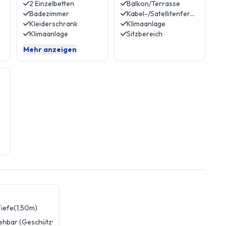
2 Einzelbetten
Balkon/Terrasse
Badezimmer
Kabel-/Satellitenfernsehen
Kleiderschrank
Klimaanlage
Klimaanlage
Sitzbereich
Mehr anzeigen
iefe(1,50m)
ehbar (Geschützt)