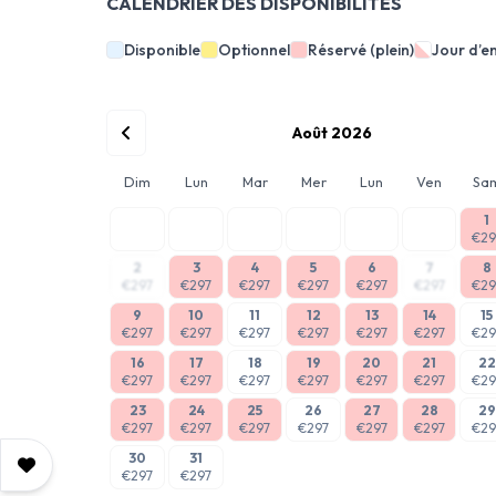
CALENDRIER DES DISPONIBILITÉS
Disponible
Optionnel
Réservé (plein)
Jour d’e
Août 2026
Dim
Lun
Mar
Mer
Lun
Ven
Sa
1
€29
2
3
4
5
6
7
8
€297
€297
€297
€297
€297
€297
€29
9
10
11
12
13
14
15
€297
€297
€297
€297
€297
€297
€29
16
17
18
19
20
21
22
€297
€297
€297
€297
€297
€297
€29
23
24
25
26
27
28
29
€297
€297
€297
€297
€297
€297
€29
30
31
€297
€297