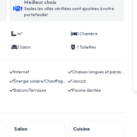
Meilleur choix
Seules les villas vérifiées sont ajoutées à notre
portefeuille!
m²
1 Chambre
1 Salon
1 Toilettes
Internet
Chaises longues et parasols
Énergie solaire/Chauffage de l'eau
Jacuzzi
Balcon/Terrasse
Piscine Abritée
Salon
Cuisine