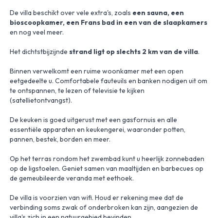
De villa beschikt over vele extra's, zoals
een sauna, een
bioscoopkamer, een Frans bad in een van de slaapkamers
en nog veel meer.
Het dichtstbijzijnde
strand ligt op slechts 2 km van de villa
.
Binnen verwelkomt een ruime woonkamer met een open
eetgedeelte u. Comfortabele fauteuils en banken nodigen uit om
te ontspannen, te lezen of televisie te kijken
(satellietontvangst).
De keuken is goed uitgerust met een gasfornuis en alle
essentiële apparaten en keukengerei, waaronder potten,
pannen, bestek, borden en meer.
Op het terras rondom het zwembad kunt u heerlijk zonnebaden
op de ligstoelen. Geniet samen van maaltijden en barbecues op
de gemeubileerde veranda met eethoek.
De villa is voorzien van wifi. Houd er rekening mee dat de
verbinding soms zwak of onderbroken kan zijn, aangezien de
villa's zich in een natuurgebied bevinden.