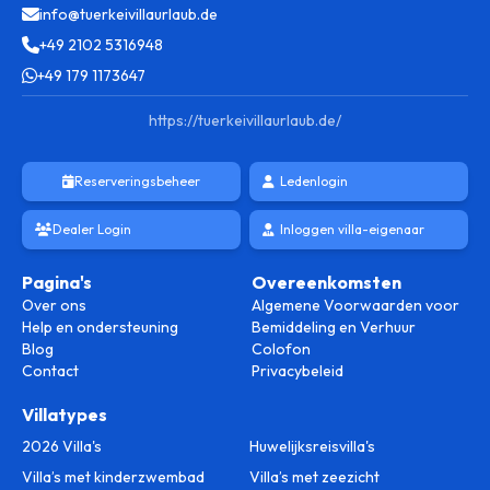
info@tuerkeivillaurlaub.de
+49 2102 5316948
+49 179 1173647
https://tuerkeivillaurlaub.de/
Reserveringsbeheer
Ledenlogin
Dealer Login
Inloggen villa-eigenaar
Pagina's
Overeenkomsten
Over ons
Algemene Voorwaarden voor
Help en ondersteuning
Bemiddeling en Verhuur
Blog
Colofon
Contact
Privacybeleid
Villatypes
2026 Villa's
Huwelijksreisvilla's
Villa’s met kinderzwembad
Villa’s met zeezicht