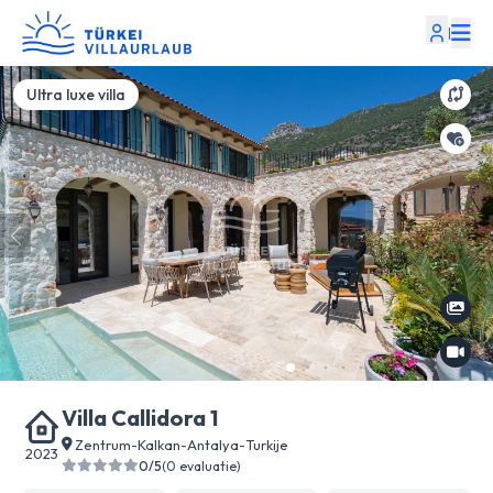
|
Ultra luxe villa
Villa Callidora 1
Zentrum
-
Kalkan
-
Antalya
-
Turkije
2023
0/5
(0 evaluatie)