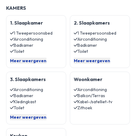
KAMERS
1. Slaapkamer
2. Slaapkamers
1 Tweepersoonsbed
1 Tweepersoonsbed
Airconditioning
Airconditioning
Badkamer
Badkamer
Toilet
Toilet
Meer weergeven
Meer weergeven
3. Slaapkamers
Woonkamer
Airconditioning
Airconditioning
Badkamer
Balkon/Terras
Kledingkast
Kabel-/satelliet-tv
Toilet
Zithoek
Meer weergeven
Keuken