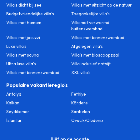
Villa’s dicht bij zee
Villa’s met uitzicht op de natuur
Budgetvriendelijke villa’s
Toegankelijke villa’s
Villa’s met hamam
Villa met verwarmd
buitenzwembad
Villa’s met jacuzzi
Villa’s met binnenzwembad
Luxe villa’s
Afgelegen villa’s
Villa’s met sauna
Villa's met bioscoopzaal
Ultra luxe villa’s
Villa inclusief ontbijt
Villa's met binnenzwembad
XXL villa’s
Populaire vakantieregio's
Antalya
Fethiye
Kalkan
Kördere
Seydikemer
Sarıbelen
İslamlar
Ovacık/Ölüdeniz
Blijf op de hoogte