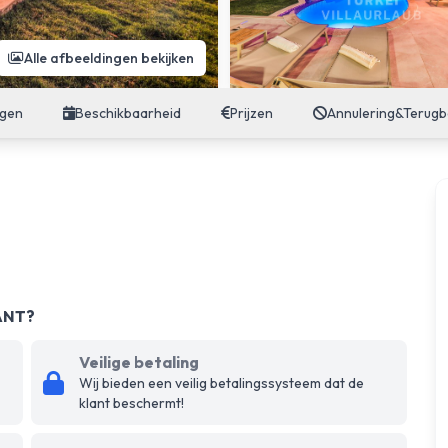
Alle afbeeldingen bekijken
ngen
Beschikbaarheid
Prijzen
Annulering&Terugb
ANT?
Veilige betaling
Wij bieden een veilig betalingssysteem dat de
klant beschermt!