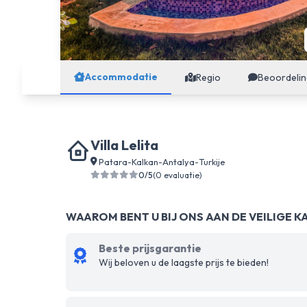
Accommodatie
Regio
Beoordeli
Villa Lelita
Patara
-
Kalkan
-
Antalya
-
Turkije
0/5
(0 evaluatie)
WAAROM BENT U BIJ ONS AAN DE VEILIGE K
Beste prijsgarantie
Wij beloven u de laagste prijs te bieden!