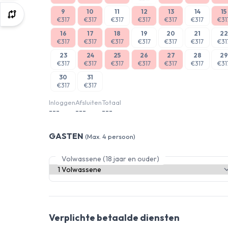
9
10
11
12
13
14
15
€317
€317
€317
€317
€317
€317
€31
16
17
18
19
20
21
22
€317
€317
€317
€317
€317
€317
€31
23
24
25
26
27
28
29
€317
€317
€317
€317
€317
€317
€31
30
31
€317
€317
Inloggen
Afsluiten
Totaal
---
---
---
GASTEN
(Max. 4 persoon)
Volwassene (18 jaar en ouder)
Verplichte betaalde diensten