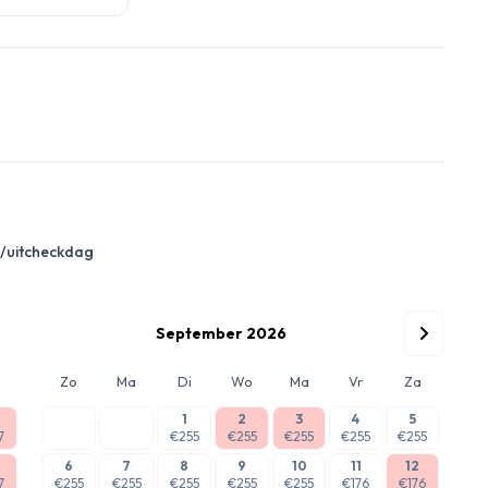
-/uitcheckdag
September 2026
Zo
Ma
Di
Wo
Ma
Vr
Za
1
2
3
4
5
7
€255
€255
€255
€255
€255
6
7
8
9
10
11
12
7
€255
€255
€255
€255
€255
€176
€176