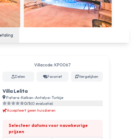
etaling
Villacode: KP0067
Delen
Favoriet
Vergelijken
Villa Lelita
Patara
-
Kalkan
-
Antalya
-
Turkije
0/5
(0 evaluatie)
Accepteert geen huisdieren
Selecteer datums voor nauwkeurige
prijzen