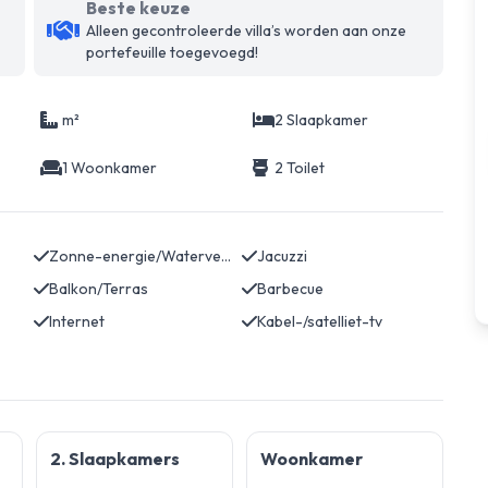
Beste keuze
Alleen gecontroleerde villa’s worden aan onze
portefeuille toegevoegd!
m²
2 Slaapkamer
1 Woonkamer
2 Toilet
Zonne-energie/Waterverwarming
Jacuzzi
Balkon/Terras
Barbecue
Internet
Kabel-/satelliet-tv
2. Slaapkamers
Woonkamer