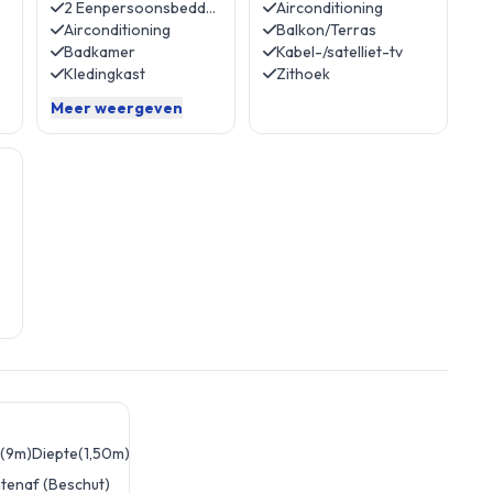
2 Eenpersoonsbedden
Airconditioning
Airconditioning
Balkon/Terras
Badkamer
Kabel-/satelliet-tv
Kledingkast
Zithoek
Meer weergeven
(9m)
Diepte(1,50m)
itenaf (Beschut)