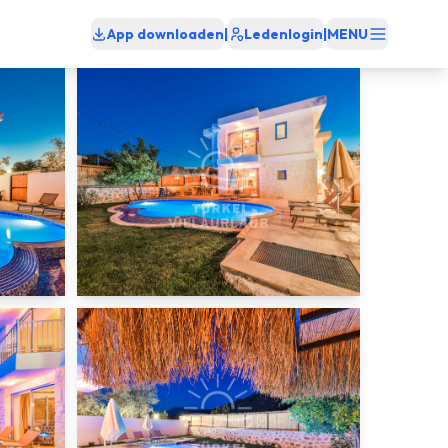
App downloaden
|
Ledenlogin
|
MENU