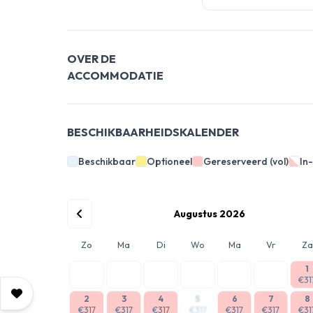
OVER DE
ACCOMMODATIE
BESCHIKBAARHEIDSKALENDER
Beschikbaar
Optioneel
Gereserveerd (vol)
In
Augustus 2026
Zo
Ma
Di
Wo
Ma
Vr
Za
1
€31
2
3
4
5
6
7
8
€317
€317
€317
€317
€317
€317
€31