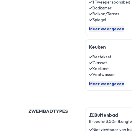
1 Tweepersoonsbed
Badkamer
Balkon/Terras
Spiegel
Meer weergeven
Keuken
Bestekset
Glasset
Koelkast
Vaatwasser
Meer weergeven
ZWEMBADTYPES
Buitenbad
Breedte(3,50m)
Lengte
Niet zichtbaar van bu