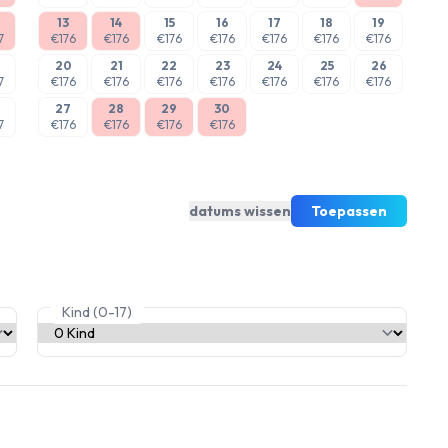
13
14
15
16
17
18
19
7
€176
€176
€176
€176
€176
€176
€176
20
21
22
23
24
25
26
7
€176
€176
€176
€176
€176
€176
€176
27
28
29
30
7
€176
€176
€176
€176
datums wissen
Toepassen
Kind (0-17)