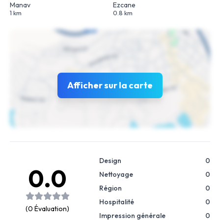
Manav
Ezcane
1 km
0.8 km
Afficher sur la carte
Design
0
0.0
Nettoyage
0
Région
0
Hospitalité
0
(0 Évaluation)
Impression générale
0